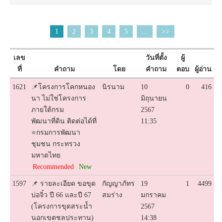
1
2
3
4
5
...
>>
เลข
วันที่ตั้ง
ผู้
ที่
คำถาม
โดย
คำถาม
ตอบ
ผู้อ่าน
1621
📌โครงการโคกหนอง
นิรนาม
10
0
416
นา ไม่ใช่โครงการ
มิถุนายน
ภายใต้กรม
2567
พัฒนาที่ดิน ติดต่อได้ที่
11:35
⭐️กรมการพัฒนา
ชุมชน กระทรวง
มหาดไทย
Recommended
New
1597
📌 รายละเอียด ขอขุด
กัญญาภัทร
19
1
4499
บ่อจิ๋ว ปี 66 และปี 67
สมร่าง
มกราคม
(โครงการขุดสระน้ำ
2567
นอกเขตชลประทาน)
14:38