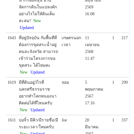
น้ำกร่อยหนุน มีวิธี
มิถุนายน
จัดการดินในแปลงผัก
2569
อย่างไรไม่ให้ดินเค็ม
16:08
สะสม?
New
Updated
1643
ที่อยู่ปัจจุบัน กับพื้นที่ที่
เกษตรนอก
11
1
217
ต้องการขุดสระน้ำอยู่
เวลา
เมษายน
คนละจังหวัด สามารถ
2568
เข้าร่วมโครงการขอ
11:47
ขุดสระ ได้ไหมคะ
New
Updated
1619
มีที่ดินอยู่3ไรที่
จอม
5
1
299
นครศรีธรรมราช
พฤษภาคม
อยากทำโคกหนองนา
2567
ติดต่อได้ที่ไหนครับ
17:16
New
Updated
1611
บ่อจิ๋ว มีคิว/มีรายชื่อ/มี
Joe
20
1
337
ระยะเวลา/ใหมครับ
มีนาคม
New
Updated
2567