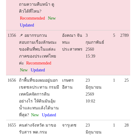
ถามความคืบหน้า ดู
คิวได้ที่ไหน?
Recommended
New
Updated
1356
📌 อยากรบกวน
อังคณา จัน
3
5
2789
สอบถามเรื่องลักษณะ
ทนะ
กุมภาพันธ์
ของดินที่พบในแต่ละ
ประสาทพร
2560
ภาคของประเทศไทย
15:39
ค่ะ
Recommended
New
Updated
1656
ถ้าพื้นที่ของผมอยู่นอก
เกษตร
23
1
25
เขตชลประทาน กรมมี
อีสาน
มิถุนายน
เทคนิคจัดการดิน
2569
อย่างไร ให้ดินมันอุ้ม
10:02
น้ำและทนแล้งได้นาน
ที่สุด?
New
Updated
1655
คนต่างจังหวัด มาขอ
จารุเดช
23
1
28
รับสาร พด.กรม
มิถุนายน